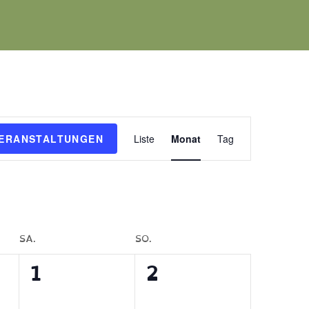
Veranstaltung
VERANSTALTUNGEN
Liste
Monat
Tag
Ansichten-
Navigation
SA.
SO.
0
0
1
2
tungen,
Veranstaltungen,
Veranstaltungen,