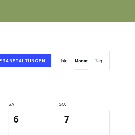
Veranstaltung
VERANSTALTUNGEN
Liste
Monat
Tag
Ansichten-
Navigation
SA.
SO.
0
0
6
7
tungen,
Veranstaltungen,
Veranstaltungen,