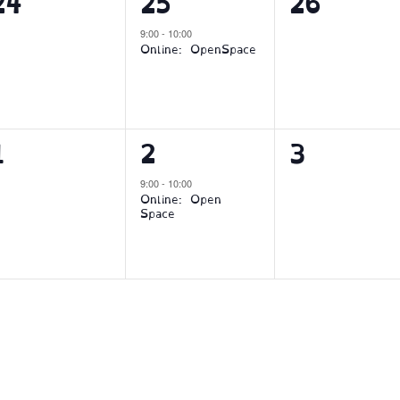
0
1
0
24
25
26
en,
Veranstaltungen,
Veranstaltung,
Veranstal
9:00
-
10:00
Online: OpenSpace
0
1
0
1
2
3
en,
Veranstaltungen,
Veranstaltung,
Veranstal
9:00
-
10:00
Online: Open
Space