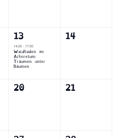
1
0
13
14
tungen,
Veranstaltung,
Veranstaltungen,
14:00
-
17:00
Waldbaden im
Arboretum:
Träumen unter
Bäumen
0
0
20
21
tungen,
Veranstaltungen,
Veranstaltungen,