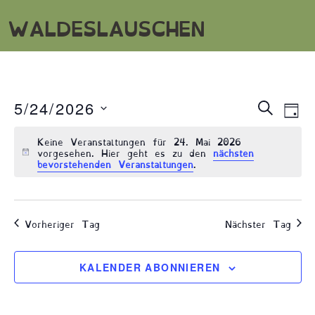
WALDESLAUSCHEN
Veran
Ve
5/24/2026
SUCHE
TA
An
Datum
Suche
Keine Veranstaltungen für 24. Mai 2026
wählen.
Na
und
vorgesehen. Hier geht es zu den
nächsten
bevorstehenden Veranstaltungen
.
Ansic
Navig
Vorheriger Tag
Nächster Tag
KALENDER ABONNIEREN