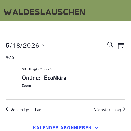
WALDESLAUSCHEN
Veran
Ve
5/18/2026
SUCHE
TA
An
Datum
Suche
8:30
wählen.
Na
und
Mai 18 @ 8:45
-
9:30
Ansic
Online: EcoNidra
Navig
Zoom
Vorheriger Tag
Nächster Tag
KALENDER ABONNIEREN